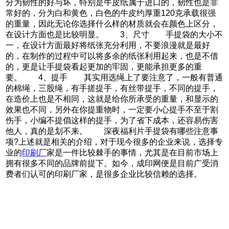
分为韧性的好与坏，特别是牛皮纸属于进口的，韧性也是非
常好的，分为白和黄色，白色的牛皮约厚重120克承载很强
的重量，因此无论你选择什么样的材质就会在颜色上区分，
在设计方面也是比较明显。 3、尺寸 手提袋的大小不
一，在设计方面最好将纸张充分利用，不要浪漫就是最好
的，在制作的过程中可以将多余的纸张利用起来，也是不借
的，更是让手提袋看起更加的牢固，更能承担更多的重
要。 4、提手 其实用选绳上了要注意了，一般有普通
的棉绳，三股绳，有手搓提手，有丝带提手，不同的提手，
在造价上也是不相同，这就是给你所承受的重量，和显示的
效果也不同，另外在你提重物时，一定要小心提手不至于割
伤手，小编不提倡这样的提手，为了省下成本，还容易伤害
他人，真的是划不来。 深夜福利片手提袋有哪些注意事
项?上述就是相关的介绍，对于现今很多的企业来说，选择专
业的
印刷厂
家是一件比较棘手的事情，尤其是在目前市场上
拥有很多不同的品牌前提下。如今，成印网便是目前广受消
费者们认可的印刷厂家，是很多企业比较信赖的选择。