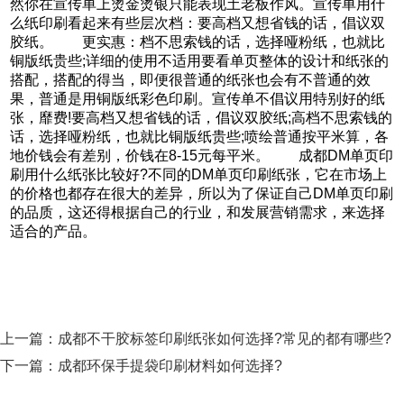
然你在宣传单上烫金烫银只能表现土老板作风。宣传单用什
么纸印刷看起来有些层次档：要高档又想省钱的话，倡议双
胶纸。 更实惠：档不思索钱的话，选择哑粉纸，也就比
铜版纸贵些;详细的使用不适用要看单页整体的设计和纸张的
搭配，搭配的得当，即便很普通的纸张也会有不普通的效
果，普通是用铜版纸彩色印刷。宣传单不倡议用特别好的纸
张，靡费!要高档又想省钱的话，倡议双胶纸;高档不思索钱的
话，选择哑粉纸，也就比铜版纸贵些;喷绘普通按平米算，各
地价钱会有差别，价钱在8-15元每平米。 成都DM单页印
刷用什么纸张比较好?不同的DM单页印刷纸张，它在市场上
的价格也都存在很大的差异，所以为了保证自己DM单页印刷
的品质，这还得根据自己的行业，和发展营销需求，来选择
适合的产品。
上一篇：
成都不干胶标签印刷纸张如何选择?常见的都有哪些?
下一篇：
成都环保手提袋印刷材料如何选择?