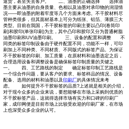
退货，甚至失去客户。 二、油墨的正确选择 选择油
墨主要从油墨的自身质量、色相以及油墨对承印物的润湿情
况——即油墨的附着牢度等几个方面来考虑。不干胶材料尽
管种类很多，但其面材基本上可分为纸张、铝箔、薄膜三大
类型。目前在我国，不干胶标签的印刷主要以凸印(卷筒印
刷)和胶印(单张印刷)为主，其中凸印和胶印又分为普通树脂
油墨印刷和UV油墨印刷。 三、设备的配置和调整 不
同类的标签印制设备由于硬件配置不同，功能不一样，可印
刷加上不同种类、不同材质、不同版式的标签产品。为保证
不干胶标签的印刷、加工质量，在原材料和油墨选定之后，
合理选用设备和调整设备是确保标签印制质量的关键之
一。 四、工艺路线的制定 确定标签印制工艺路线是
一个综合件问题，要从客户的要求、标签样品的情况、设备
配备、选用的材料和油墨以及
印刷厂
的具体情况来考
虑。 如何提升不干胶标签的品质?上述就是相关的介绍，
对于现今众多的企业来说，要想能够在市场上采购到优质的
不干胶标签产品，这就得选择市场有实力和口碑的印刷厂
家，成印网便是目前市场上比较受欢迎的印刷厂家，在市场
上也深受众多企业的认可。