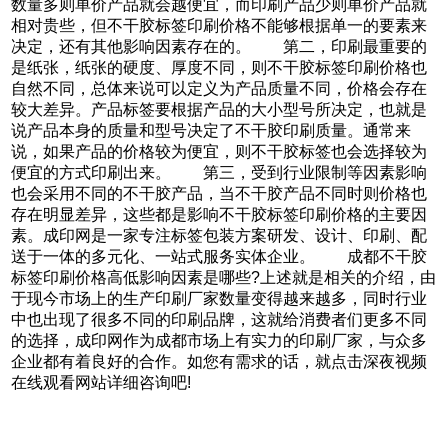
数量多则单价产品就会越便宜，而印刷产品少则单价产品就
相对贵些，但不干胶标签印刷价格不能够根据单一的要素来
决定，还有其他影响因素存在的。 第二，印刷最重要的
是纸张，纸张的硬度、厚度不同，则不干胶标签印刷价格也
自然不同，总体来说可以定义为产品质量不同，价格会存在
较大差异。产品标签要根据产品的大小型号所决定，也就是
说产品本身的质量和型号决定了不干胶印刷质量。通常来
说，如果产品的价格较为便宜，则不干胶标签也会选择较为
便宜的方式印刷出来。 第三，受到行业限制等因素影响
也会采用不同的不干胶产品，当不干胶产品不同时则价格也
存在明显差异，这些都是影响不干胶标签印刷价格的主要因
素。成印网是一家专注标签包装方案研发、设计、印刷、配
送于一体的多元化、一站式服务实体企业。 成都不干胶
标签印刷价格高低影响因素是哪些?上述就是相关的介绍，由
于现今市场上的生产印刷厂家数量变得越来越多，同时行业
中也出现了很多不同的印刷品牌，这就给消费者们更多不同
的选择，成印网作为成都市场上有实力的印刷厂家，与众多
企业都有着良好的合作。如您有需求的话，就点击深夜视频
在线观看网站详细咨询吧!