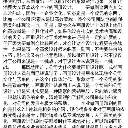
接受能力，从而做出一个既能让公司形象鲜活起来，又能让
消费大众喜欢这个企业的画册设计。 要做到这两点其实
非常的难，因为一个企业文化，它必定是一个虚无的东西，
比如一个公司!它素来是以高效著称，整个公司团队也都能够
完美的体现这一点，但是，要怎么在画册设计上体现出他们
的高效就是一个具化过程，如果你没有扎实的美术功底和设
计的天分，画册设计对于美术生来讲还是有一定的难度的，
但正因为要做到会比较困难，才会让这个设计过程更有挑战
性，如果是请一个高级设计师来临摹一副画，不需要任何的
技巧，那么这又有什么意思呢，所以做画册设计，它不仅仅
对于公司来说是一个挑战，对于设计者来说更是一个挑
战。 那既然困难，公司为什么要做画册设计呢，成都画
册设计人员前面已经说过了，画册设计是用来体现整个公司
文化与形象的，在这个自媒体时代，形象对于一个公司的影
响是致命性的，画册设计从表面上来说只是一个简单的公司
设计，但是它其实更是一种隐形的营销手段，它能够让顾客
一眼就认识你的企业，清楚直观的了解到公司最核心的文
化，对公司的发展有极大的帮助。 企业做画册印刷的目
的是什么?上述就是相关的介绍，现今很多企业对于画册的依
赖变得越来越大，同时随着市场不断地发展，人们审美的变
化，画册设计印刷也要跟着时代不断地变化，所以印刷画册
是目前很多企业发展的根本需求。成印网就是目前众多企业